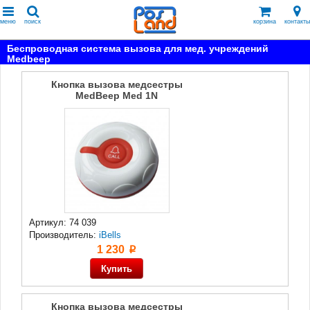
меню
поиск
корзина
контакты
Беспроводная система вызова для мед. учреждений
Medbeep
Кнопка вызова медсестры
MedBeep Med 1N
Артикул: 74 039
Производитель:
iBells
1 230
p
Кнопка вызова медсестры