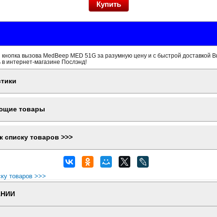
 кнопка вызова MedBeep MED 51G за разумную цену и с быстрой доставкой В
 в интернет-магазине Послэнд!
стики
ющие товары
к списку товаров >>>
ску товаров >>>
АНИИ