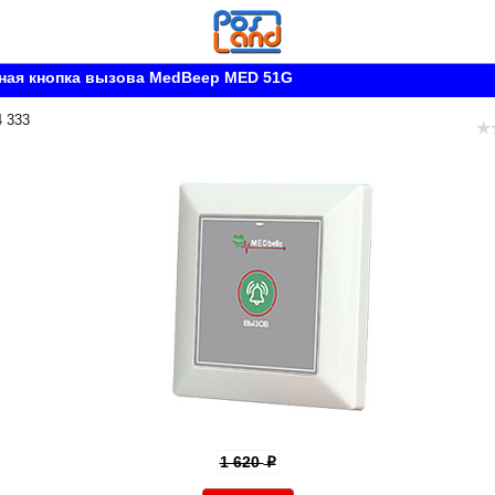
ная кнопка вызова MedBeep MED 51G
4 333
1 620
p