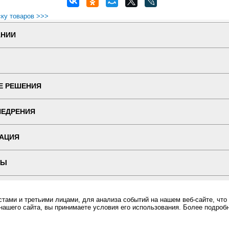
ску товаров >>>
АНИИ
Е РЕШЕНИЯ
НЕДРЕНИЯ
АЦИЯ
ТЫ
 ВЕРСИЯ
ами и третьими лицами, для анализа событий на нашем веб-сайте, что
нашего сайта, вы принимаете условия его использования. Более подроб
ин "ПОСЛЭНД" - торгового оборудования, оборудования для автоматизации общепита и торговли, расхо
Все права защищены, ООО "ПОСЛЭНД" © 2008-2026.
Политика конфиденциальности
а можете купить в интернет-магазине Послэнд!, Сенсорный пейджер MedBeep MED RW5 купить, Сен