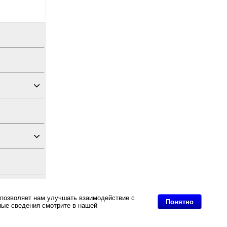
 позволяет нам улучшать взаимодействие с
Понятно
ные сведения смотрите в нашей
Политике в
дных материалов
сорный пейджер MedBeep MED RW5.