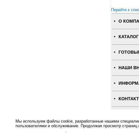
Перейти к спи
О КОМП
КАТАЛОГ
ГОТОВЫ
НАШИ В
ИНФОРМ
КОНТАК
ПОЛНАЯ
Мы используем файлы cookie, разработанные нашими специалист
пользователями и обслуживание. Продолжая просмотр страниц 
Интернет-магаз
отношении файлов Cookie
.
Основное: Сенсорный пейджер MedBeep MED RW5 за разумную цену и с быстрой доставкой Вы всегд