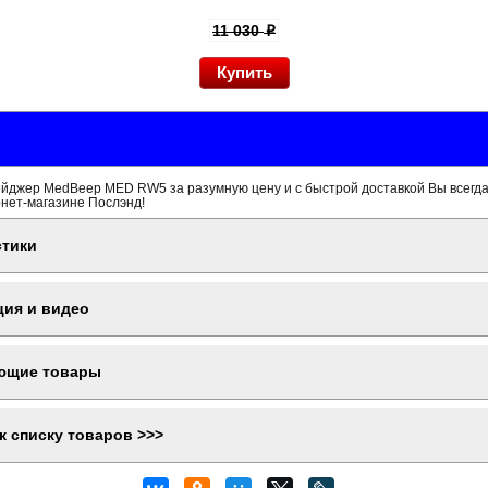
11 030
p
йджер MedBeep MED RW5 за разумную цену и с быстрой доставкой Вы всегд
рнет-магазине Послэнд!
стики
ция и видео
ющие товары
к списку товаров >>>