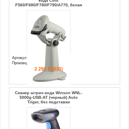
кода Cino
F560/F680/F780/F790/A770, белая
Артикул: 74 320
Производитель:
Cino
2 298
($30)
p
Сканер штрих-кода Winson WNL-
5000g-USB-AT (черный) Auto
Triger, без подставки