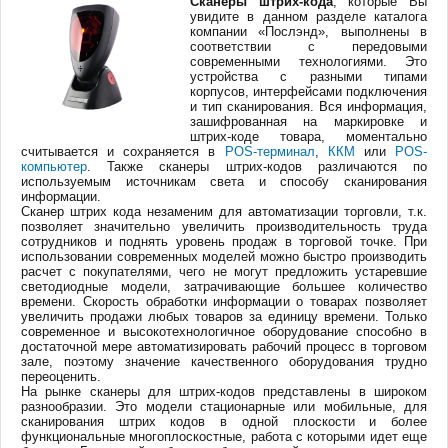
Сканеры штрих-кода
, которые Вы
увидите в данном разделе каталога
компании «Послэнд», выполнены в
соответствии с передовыми
современными технологиями. Это
устройства с разными типами
корпусов, интерфейсами подключения
и тип сканирования. Вся информация,
зашифрованная на маркировке и
штрих-коде товара, моментально
считывается и сохраняется в
POS-терминал
,
ККМ
или
POS-
компьютер
. Также сканеры штрих-кодов различаются по
используемым источникам света и способу сканирования
информации.
Сканер штрих кода незаменим для автоматизации торговли, т.к.
позволяет значительно увеличить производительность труда
сотрудников и поднять уровень продаж в торговой точке. При
использовании современных моделей можно быстро производить
расчет с покупателями, чего не могут предложить устаревшие
светодиодные модели, затрачивающие большее количество
времени. Скорость обработки информации о товарах позволяет
увеличить продажи любых товаров за единицу времени. Только
современное и высокотехнологичное оборудование способно в
достаточной мере автоматизировать рабочий процесс в торговом
зале, поэтому значение качественного оборудования трудно
переоценить.
На рынке сканеры для штрих-кодов представлены в широком
разнообразии. Это модели стационарные или мобильные, для
сканирования штрих кодов в одной плоскости и более
функциональные многоплоскостные, работа с которыми идет еще