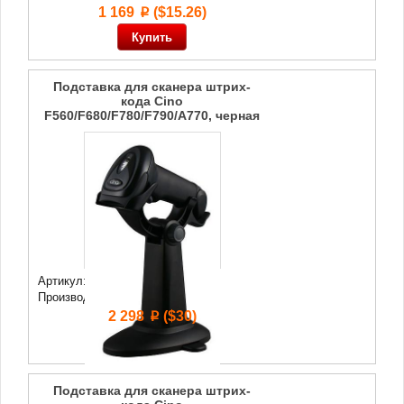
1 169
($15.26)
p
Подставка для сканера штрих-
кода Cino
F560/F680/F780/F790/A770, черная
Артикул: 74 321
Производитель:
Cino
2 298
($30)
p
Подставка для сканера штрих-