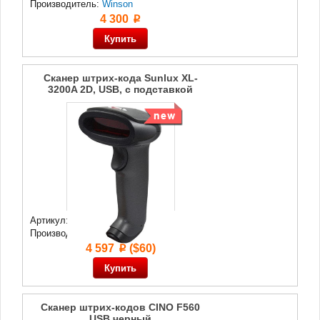
Производитель:
Winson
4 300
p
Сканер штрих-кода Sunlux XL-
3200A 2D, USB, с подставкой
Артикул: 74 735
Производитель:
Sunlux
4 597
($60)
p
Сканер штрих-кодов CINO F560
USB черный