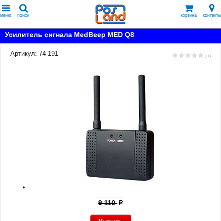
меню
поиск
корзина
контакты
Усилитель сигнала MedBeep MED Q8
Артикул: 74 191
( 0 )
9 110
p