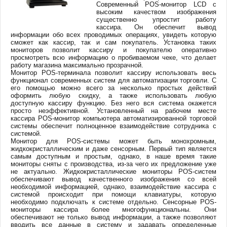
Современный POS-монитор LCD с
высоким качеством изображения
существенно упростит работу
кассира. Он обеспечит вывод
информации обо всех проводимых операциях, увидеть которую
сможет как кассир, так и сам покупатель. Установка таких
мониторов позволит кассиру и покупателю оперативно
просмотреть всю информацию о пробиваемом чеке, что делает
работу магазина максимально прозрачной.
Монитор POS-терминала позволит кассиру использовать весь
функционал современных систем для автоматизации торговли. С
его помощью можно всего за несколько простых действий
оформить любую скидку, а также использовать любую
доступную кассиру функцию. Без него вся система окажется
просто неэффективной. Установленный на рабочем месте
кассира POS-монитор компьютера автоматизированной торговой
системы обеспечит полноценное взаимодействие сотрудника с
системой.
Монитор для POS-системы может быть монохромным,
жидкокристаллическим и даже сенсорным. Первый тип является
самым доступным и простым, однако, в наше время такие
мониторы сняты с производства, из-за чего их предложение уже
не актуально. Жидкокристаллические мониторы POS-систем
обеспечивают вывод качественного изображения со всей
необходимой информацией, однако, взаимодействие кассира с
системой происходит при помощи клавиатуры, которую
необходимо подключать к системе отдельно. Сенсорные POS-
мониторы кассира более многофункциональны. Они
обеспечивают не только вывод информации, а также позволяют
вводить все данные в систему и задавать определенные