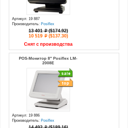
Артикул: 19 887
Производитель:
Posiflex
13 401
($174.92)
p
10 519
($137.30)
p
Снят с производства
POS-Монитор 8" Posiflex LM-
2008Е
Артикул: 19 886
Производитель:
Posiflex
14 492
($189.16)
p