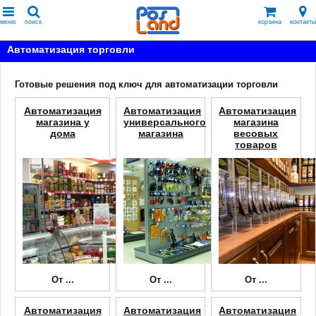
меню
поиск
корзина
контакты
Автоматизация торговли
Готовые решения под ключ для автоматизации торговли
Автоматизация
Автоматизация
Автоматизация
магазина у
универсального
магазина
дома
магазина
весовых
товаров
От
...
От
...
От
...
Автоматизация
Автоматизация
Автоматизация