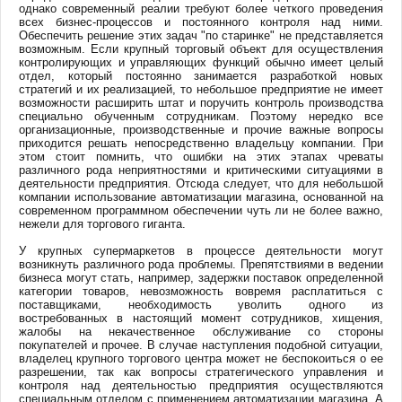
однако современный реалии требуют более четкого проведения
всех бизнес-процессов и постоянного контроля над ними.
Обеспечить решение этих задач "по старинке" не представляется
возможным. Если крупный торговый объект для осуществления
контролирующих и управляющих функций обычно имеет целый
отдел, который постоянно занимается разработкой новых
стратегий и их реализацией, то небольшое предприятие не имеет
возможности расширить штат и поручить контроль производства
специально обученным сотрудникам. Поэтому нередко все
организационные, производственные и прочие важные вопросы
приходится решать непосредственно владельцу компании. При
этом стоит помнить, что ошибки на этих этапах чреваты
различного рода неприятностями и критическими ситуациями в
деятельности предприятия. Отсюда следует, что для небольшой
компании использование автоматизации магазина, основанной на
современном программном обеспечении чуть ли не более важно,
нежели для торгового гиганта.
У крупных супермаркетов в процессе деятельности могут
возникнуть различного рода проблемы. Препятствиями в ведении
бизнеса могут стать, например, задержки поставок определенной
категории товаров, невозможность вовремя расплатиться с
поставщиками, необходимость уволить одного из
востребованных в настоящий момент сотрудников, хищения,
жалобы на некачественное обслуживание со стороны
покупателей и прочее. В случае наступления подобной ситуации,
владелец крупного торгового центра может не беспокоиться о ее
разрешении, так как вопросы стратегического управления и
контроля над деятельностью предприятия осуществляются
специальным отделом с применением автоматизации магазина. А