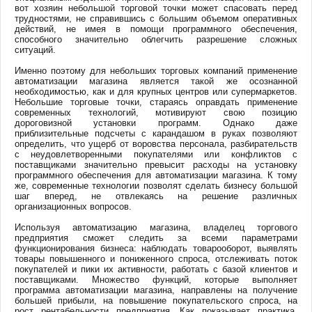
вот хозяин небольшой торговой точки может спасовать перед
трудностями, не справившись с большим объемом оперативных
действий, не имея в помощи программного обеспечения,
способного значительно облегчить разрешение сложных
ситуаций.
Именно поэтому для небольших торговых компаний применение
автоматизации магазина является такой же осознанной
необходимостью, как и для крупных центров или супермаркетов.
Небольшие торговые точки, стараясь оправдать применение
современных технологий, мотивируют свою позицию
дороговизной установки программ. Однако даже
приблизительные подсчеты с карандашом в руках позволяют
определить, что ущерб от воровства персонала, разбирательств
с неудовлетворенными покупателями или конфликтов с
поставщиками значительно превысит расходы на установку
программного обеспечения для автоматизации магазина. К тому
же, современные технологии позволят сделать бизнесу большой
шаг вперед, не отвлекаясь на решение различных
организационных вопросов.
Используя автоматизацию магазина, владелец торгового
предприятия сможет следить за всеми параметрами
функционирования бизнеса: наблюдать товарооборот, выявлять
товары повышенного и пониженного спроса, отслеживать поток
покупателей и пики их активности, работать с базой клиентов и
поставщиками. Множество функций, которые выполняет
программа автоматизации магазина, направлены на получение
большей прибыли, на повышение покупательского спроса, на
рост рентабельности предприятия. Как показывает практика,