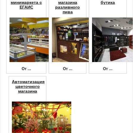
минимаркета с
магазина
бутика
ЕГАИС
разливного
пива
От
...
От
...
От
...
Автоматизация
цветочного
магазина