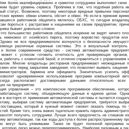
Чем более квалифицированно и грамотно сотрудники выполняют свою 
ким будет уровень сервиса. Проблема в том, что подобная работа и
ый статус. Возможно, поэтому некоторые вредные привычки персонал
тских времен: обман клиента, обсчет и обвес. Но если в прежние врем
савшихся работников общепита являлось ОБХС, то сегодня владелец
ам бороться с растратами и хищениями на своем предприятии, приче
дника бывает довольно сложно.
 что большинство работников общепита искренне не видят ничего пло
ь немножко от хозяйского пирога, поэтому воровство продуктов или
 Однако не все предприниматели волнуются о безопасности имуществ
омощи различные охранные системы. Это и визуальный контроль
, и более современное средство - система автоматизации предприят
 может с успехом готовить отчетность для проверяющих органов,
м, работать с клиентской базой, и отлично справляться с управлением 
налом. Многие владельцы ресторанов предпринимают неожиданные п
смен или перед закрытием заведения, что позволяет выявить хищения
министраторов, бармена или официанта. Значительно усилить эфф
позволит одновременное использование программ компьютерной авто
сегда располагают достоверными данными относительно всех 
их на предприятии.
ция управления – это комплексное программное обеспечение, которо
работающую систему, объединяющую данные в единое целое. Одна
е в восторге от применения автоматической системы и пытается создат
этому, выбирая систему автоматизации предприятия, требуется выбр
 поставщика, который в нужный момент сможет оказать помощь по 
стей. Кроме того, очень важно тщательно хранить пароль администрато
захотят получить сотрудники. Лучше всего предпочесть не слишком и
ему автоматизации, так как коды доступа к более распространенному п
ию могут быть уязвимыми. Также не будет полезной программа н
 которую легко можно перепрограммировать. Наиболее разумным и ра