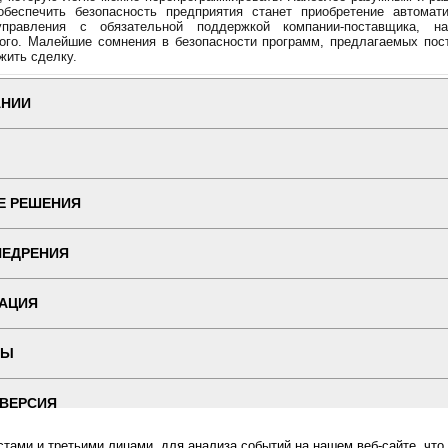
обеспечить безопасность предприятия станет приобретение автомати
правления с обязательной поддержкой компании-поставщика, н
ого. Малейшие сомнения в безопасности программ, предлагаемых пос
жить сделку.
АНИИ
Е РЕШЕНИЯ
НЕДРЕНИЯ
АЦИЯ
ТЫ
 ВЕРСИЯ
ами и третьими лицами, для анализа событий на нашем веб-сайте, что
ин "ПОСЛЭНД" - торгового оборудования, оборудования для автоматизации общепита и торговли, расхо