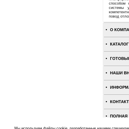
способом 
системы у
компетентн
повод отло
О КОМП
КАТАЛОГ
ГОТОВЫ
НАШИ В
ИНФОРМ
КОНТАК
ПОЛНАЯ
Мы используем файлы cookie, разработанные нашими специалист
Интернет-магаз