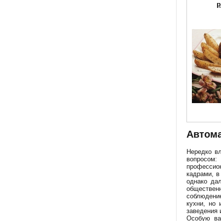
р
Автома
Нередко вл
вопросом:
профессио
кадрами, в
однако да
обществен
соблюдение
кухни, но
заведения 
Особую ва