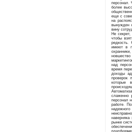
персонал. 
более высо
общественн
еще с сове
на распоя
вынужден с
вину сотру
Не секрет,
чтобы взят
редкость.
имеют в п
охранники
новшество
маркетинго
над персо
время пере
доходы ад
проверок 
которые в
происходящ
Автоматиза
слаженно 
персонал н
работе. По
надежного
неисправно
наверняка 
рынке сист
обеспечен
платформе,