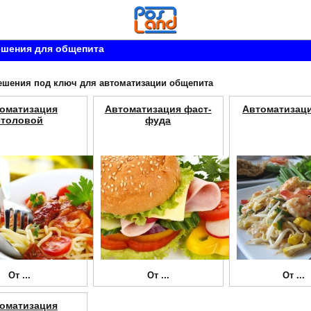
ешения для общепита
ешения под ключ для автоматизации общепита
оматизация
Автоматизация фаст-
Автоматизац
столовой
фуда
От
...
От
...
От
...
оматизация