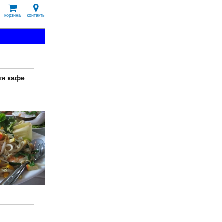
корзина
контакты
ия кафе