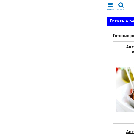
меню
поиск
Готовые р
Готовые р
Авт
Авт