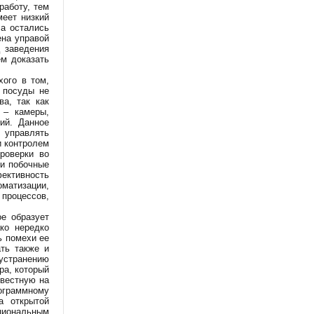
работу, тем
меет низкий
а остались
ена управой
 заведения
м доказать
хого в том,
 посуды не
а, так как
 – камеры,
ий. Данное
 управлять
и контролем
роверки во
 и побочные
ективность
матизации,
процессов,
е образует
ко нередко
ь помехи ее
ать также и
устранению
ра, который
звестную на
рограммному
а открытой
циональным