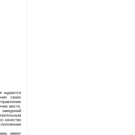
я задаются
ения своих
управлению
очем месте,
 заведений
язательным
о качество
сположение
ием, имеет