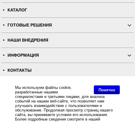
КАТАЛОГ
ГОТОВЫЕ РЕШЕНИЯ
НАШИ ВНЕДРЕНИЯ
ИНФОРМАЦИЯ
КОНТАКТЫ
ПОЛНАЯ ВЕРСИЯ
Мы используем файлы cookie,
Понятно
разработанные нашими
специалистами и третьими лицами, для анализа
Интернет-магазин "ПОСЛЭНД" - торгового оборудования, оборудования для автоматизации общепита и
событий на нашем веб-сайте, что позволяет нам
торговли, расходных материалов
Все права защищены, ООО "ПОСЛЭНД" © 2008-2026.
улучшать взаимодействие с пользователями и
Политика конфиденциальности
обслуживание. Продолжая просмотр страниц нашего
Основное: Вакансии компании ПОСЛЭНД, Вакансии, Приглашаем Вас на работу в нашу компанию!
Список актуальных вакансий смотрите на этой странице..
сайта, вы принимаете условия его использования.
Более подробные сведения смотрите в нашей
Политике
в отношении файлов Cookie
.