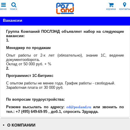
меню
поиск
корзина
контакты
Вакансии
Группа Компаний ПОСЛЭНД объявляет набор на следующие
вакансии:
1.
Менеджер по продажам
Опыт работы от 2-х лет (обязательно), знание 1С, ведение
документооборота
.
Оклад от 50 000 руб. + %
2.
Программист 1С-Битрикс
C опытом работы не менее года. График работы - свободный.
Заработная плата от 30 000 руб.
По вопросам трудоустройства:
Резюме высылать по адресу:
ed@posland.ru
или звонить по
тел.:
+7 (495) 649-69-95
, доб.1, спросить Эдуарда.
О КОМПАНИИ