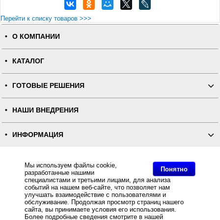
Перейти к списку товаров >>>
О КОМПАНИИ
КАТАЛОГ
ГОТОВЫЕ РЕШЕНИЯ
НАШИ ВНЕДРЕНИЯ
ИНФОРМАЦИЯ
КОНТАКТЫ
Мы используем файлы cookie,
Понятно
разработанные нашими
специалистами и третьими лицами, для анализа
ПОЛНАЯ ВЕРСИЯ
событий на нашем веб-сайте, что позволяет нам
улучшать взаимодействие с пользователями и
обслуживание. Продолжая просмотр страниц нашего
Интернет-магазин "ПОСЛЭНД" - торгового оборудования, оборудования для автоматизации общепита и
сайта, вы принимаете условия его использования.
торговли, расходных материалов
Все права защищены, ООО "ПОСЛЭНД" © 2008-2026.
Более подробные сведения смотрите в нашей
Политике
Политика конфиденциальности