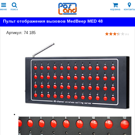
меню
поиск
корзина
контакты
Пульт отображения вызовов MedBeep MED 48
Артикул: 74 185
( 1 )