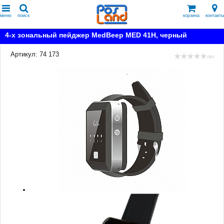
меню
поиск
корзина
контакты
4-х зональный пейджер MedBeep MED 41H, черный
Артикул: 74 173
( 0 )