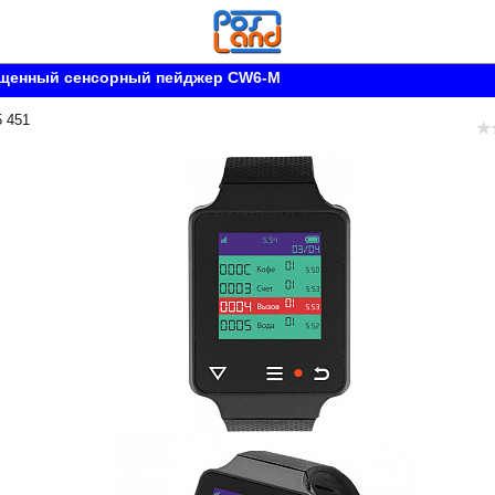
щенный сенсорный пейджер CW6-M
5 451