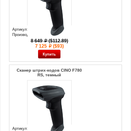
Артикул: 68 471
Производитель:
Cino
8 649
($112.89)
p
7 125
($93)
p
Сканер штрих-кодов CINO F780
RS, темный
Артикул: 43 484