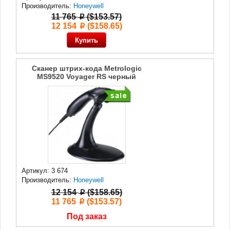
Производитель:
Honeywell
11 765
($153.57)
p
12 154
($158.65)
p
Сканер штрих-кода Metrologic
MS9520 Voyager RS черный
Артикул: 3 674
Производитель:
Honeywell
12 154
($158.65)
p
11 765
($153.57)
p
Под заказ