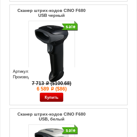
Сканер штрих-кодов CINO F680
USB черный
Артикул: 43 472
Производитель:
Cino
7 713
($100.68)
p
6 589
($86)
p
Сканер штрих-кодов CINO F680
USB, белый