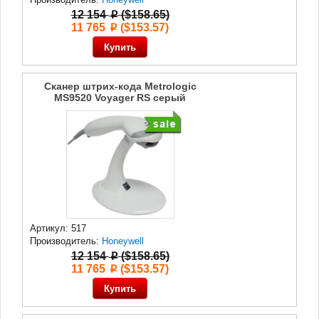
12 154
($158.65)
p
11 765
($153.57)
p
Сканер штрих-кода Metrologic
MS9520 Voyager RS серый
Артикул: 517
Производитель:
Honeywell
12 154
($158.65)
p
11 765
($153.57)
p