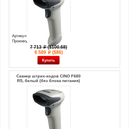
Артикул: 43 465
Производитель:
Cino
7 713
($100.68)
p
6 589
($86)
p
Сканер штрих-кодов CINO F680
RS, белый (без блока питания)