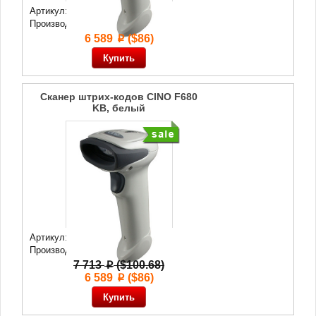
Артикул: 43 461
Производитель:
Cino
6 589
($86)
p
Сканер штрих-кодов CINO F680
KB, белый
Артикул: 43 369
Производитель:
Cino
7 713
($100.68)
p
6 589
($86)
p