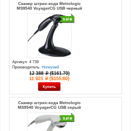
Сканер штрих-кода Metrologic
MS9540 VoyagerCG USB черный
Артикул: 4 739
Производитель:
Honeywell
12 388
($161.70)
p
11 921
($155.60)
p
Сканер штрих-кода Metrologic
MS9540 VoyagerCG USB серый