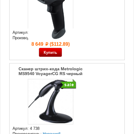
Артикул: 43 488
Производитель:
Cino
8 649
($112.89)
p
Сканер штрих-кода Metrologic
MS9540 VoyagerCG RS черный
Артикул: 4 738
Производитель:
Honeywell