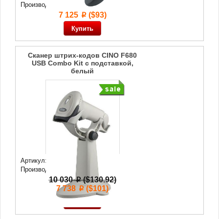
Производитель:
Cino
7 125
($93)
p
Сканер штрих-кодов CINO F680
USB Combo Kit с подставкой,
белый
Артикул: 43 476
Производитель:
Cino
10 030
($130.92)
p
7 738
($101)
p