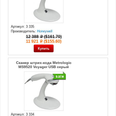
Артикул: 3 335
Производитель:
Honeywell
12 388
($161.70)
p
11 921
($155.60)
p
Сканер штрих-кода Metrologic
MS9520 Voyager USB серый
Артикул: 3 334