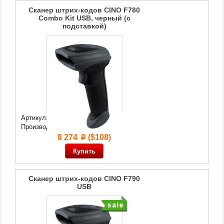
Сканер штрих-кодов CINO F780
Combo Kit USB, черный (с
подставкой)
Артикул: 68 472
Производитель:
Cino
8 274
($108)
p
Сканер штрих-кодов CINO F790
USB