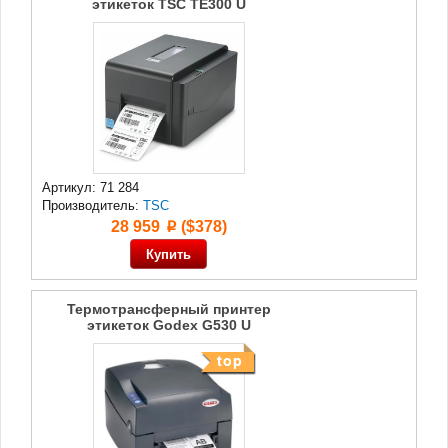
этикеток TSC TE300 U
Артикул: 71 284
Производитель:
TSC
28 959
($378)
p
Термотрансферный принтер
этикеток Godex G530 U