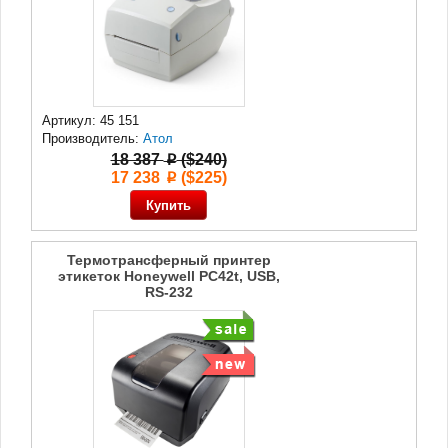
Артикул: 45 151
Производитель:
Атол
18 387
($240)
p
17 238
($225)
p
Термотрансферный принтер
этикеток Honeywell PC42t, USB,
RS-232