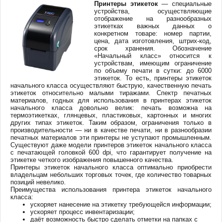
Принтеры этикеток
— специальные
устройства, осуществляющие
отображение на разнообразных
этикетках важных данных о
конкретном товаре: номер партии,
цена, дата изготовления, штрих-код,
срок хранения. Обозначение
«Начальный класс» относится к
устройствам, имеющим ограничение
по объему печати в сутки: до 6000
этикеток. То есть, принтеры этикеток
начального класса осуществляют быструю, качественную печать
этикеток относительно малыми тиражами. Спектр печатных
материалов, годных для использования в принтерах этикеток
начального класса довольно велик: печать возможна на
термоэтикетках, глянцевых, пластиковых, картонных и многих
других типах этикеток. Таким образом, ограничения только в
производительности — ни в качестве печати, ни в разнообразии
печатных материалов эти принтеры не уступают промышленным.
Существуют даже модели принтеров этикеток начального класса
с печатающей головкой 600 dpi, что гарантирует получение на
этикетке четкого изображения повышенного качества.
Принтеры этикеток начального класса оптимально приобрести
владельцам небольших торговых точек, где количество товарных
позиций невелико.
Преимущества использования принтера этикеток начального
класса:
ускоряет нанесение на этикетку требующейся информации;
ускоряет процесс инвентаризации;
даёт возможность быстро сделать отметки на папках с