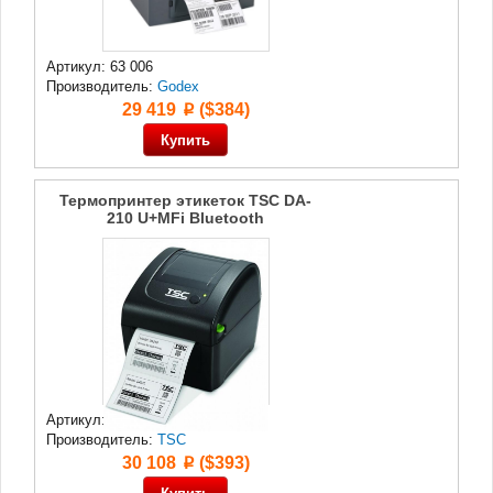
Артикул: 63 006
Производитель:
Godex
29 419
($384)
p
Термопринтер этикеток TSC DA-
210 U+MFi Bluetooth
Артикул: 73 507
Производитель:
TSC
30 108
($393)
p