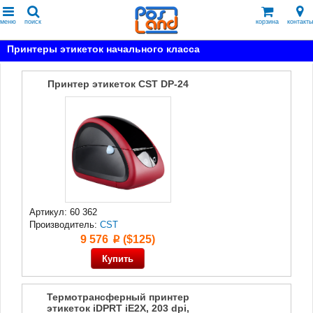
меню
поиск
корзина
контакты
Принтеры этикеток начального класса
Принтер этикеток CST DP-24
Артикул: 60 362
Производитель:
CST
9 576
($125)
p
Термотрансферный принтер
этикеток iDPRT iE2X, 203 dpi,