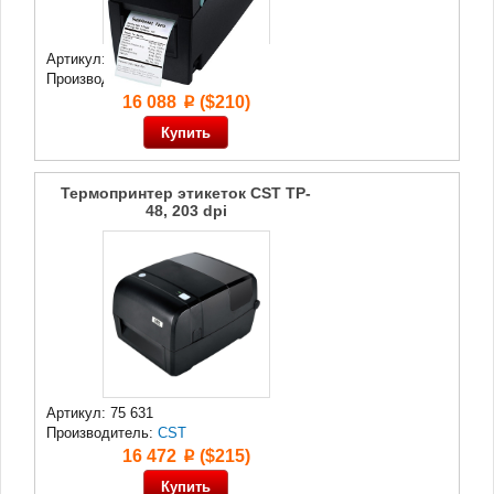
Артикул: 71 393
Производитель:
Godex
16 088
($210)
p
Термопринтер этикеток CST TP-
48, 203 dpi
Артикул: 75 631
Производитель:
CST
16 472
($215)
p