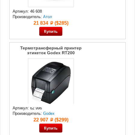
Артикул: 46 608
Производитель:
Атол
21 834
($285)
p
Термотрансферный принтер
этикеток Godex RT200
Артикул: 62 996
Производитель:
Godex
22 907
($299)
p