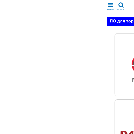
меню
поиск
ПО для то