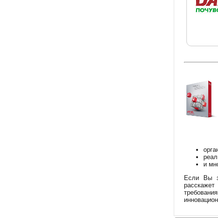
орга
реал
и мн
Если Вы з
расскажет
требовани
инновацион