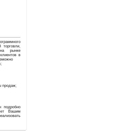
ограммного
 торговли,
 на рынке
клиентов в
озможно
;
ы продаж;
н подробно
вует Вашим
еализовать