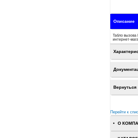
Описание
Табло вызова 
интернет-маг
Характери
Документа
Вернуться 
Перейти к спи
О КОМП