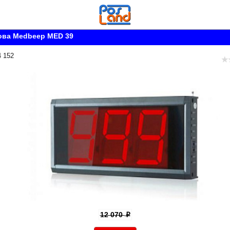
ова Medbeep MED 39
4 152
12 070
p