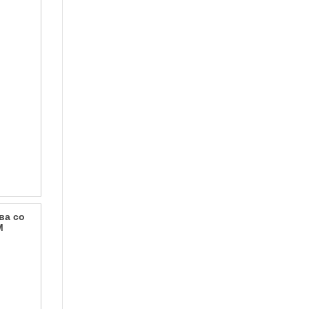
ва со
M