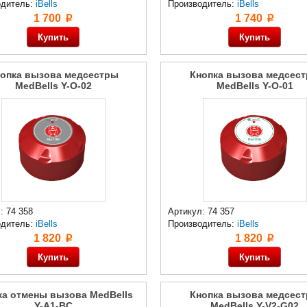
одитель:
iBells
Производитель:
iBells
1 700
1 740
p
p
опка вызова медсестры
Кнопка вызова медсес
MedBells Y-O-02
MedBells Y-O-01
: 74 358
Артикул: 74 357
одитель:
iBells
Производитель:
iBells
1 820
1 820
p
p
ка отмены вызова MedBells
Кнопка вызова медсес
Y-A1-BC
MedBells Y-V2-G02