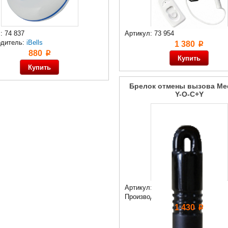
: 74 837
Артикул: 73 954
одитель:
iBells
1 380
p
880
p
Брелок отмены вызова Me
Y-O-C+Y
Артикул: 74 014
Производитель:
iBells
1 430
p