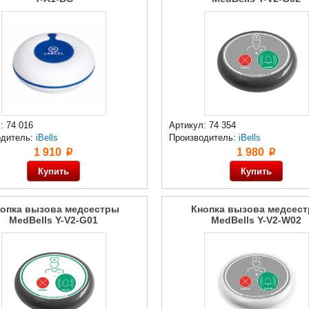
: 74 016
Артикул: 74 354
одитель:
iBells
Производитель:
iBells
1 910
1 980
p
p
опка вызова медсестры
Кнопка вызова медсес
MedBells Y-V2-G01
MedBells Y-V2-W02