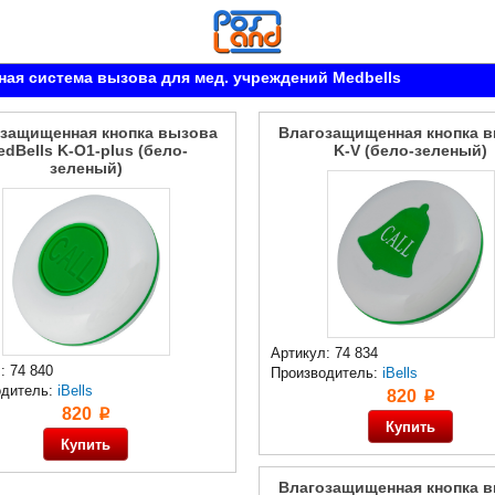
ая система вызова для мед. учреждений Medbells
защищенная кнопка вызова
Влагозащищенная кнопка 
dBells K-O1-plus (бело-
K-V (бело-зеленый)
зеленый)
Артикул: 74 834
: 74 840
Производитель:
iBells
одитель:
iBells
820
p
820
p
Влагозащищенная кнопка 