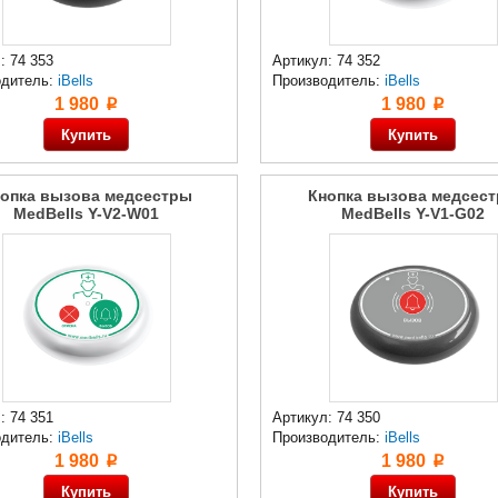
: 74 353
Артикул: 74 352
одитель:
iBells
Производитель:
iBells
1 980
1 980
p
p
опка вызова медсестры
Кнопка вызова медсес
MedBells Y-V2-W01
MedBells Y-V1-G02
: 74 351
Артикул: 74 350
одитель:
iBells
Производитель:
iBells
1 980
1 980
p
p