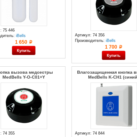
: 75 446
Артикул: 74 356
одитель:
iBells
Производитель:
iBells
1 650
p
1 700
p
опка вызова медсестры
Влагозащищенная кнопка 
MedBells Y-O-C01+Y
MedBells K-CH1 (синий
: 74 355
Артикул: 74 844