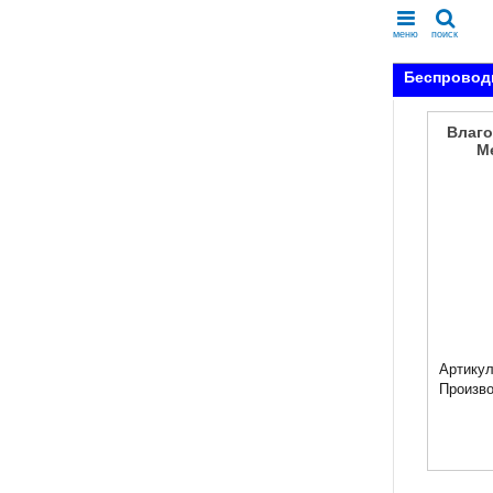
меню
поиск
Беспроводн
Влаго
Me
Артикул
Произв