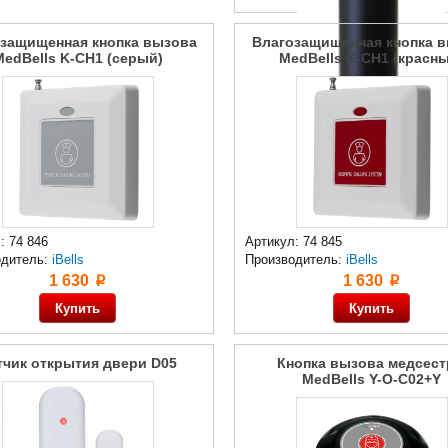
защищенная кнопка вызова
Влагозащищенная кнопка 
MedBells K-CH1 (серый)
MedBells K-CH1 (красн
: 74 846
Артикул: 74 845
одитель:
iBells
Производитель:
iBells
1 630
1 630
p
p
тчик открытия двери D05
Кнопка вызова медсес
MedBells Y-O-C02+Y