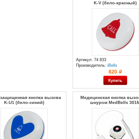
K-V (бело-красный)
Артикул: 74 833
Производитель:
iBells
820
p
защищенная кнопка вызова
Медицинская кнопка вызо
K-U1 (бело-синий)
шнуром MedBells 301