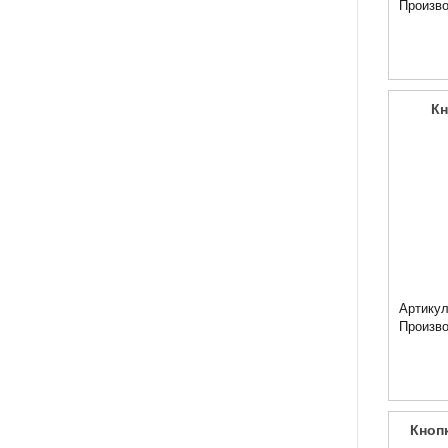
Произв
Кн
Артикул
Произв
Кноп