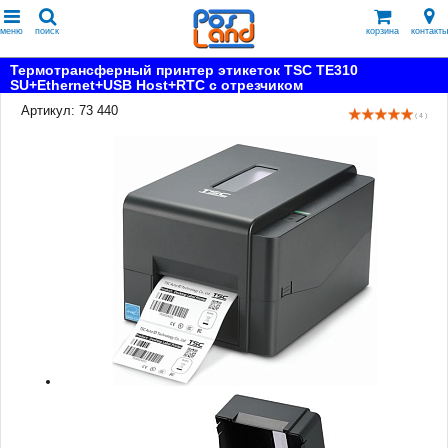
меню
поиск
корзина
контакты
Термотрансферный принтер этикеток TSC TE310
SU+Ethernet+USB Host+RTC с отрезчиком
Артикул: 73 440
( 4 )