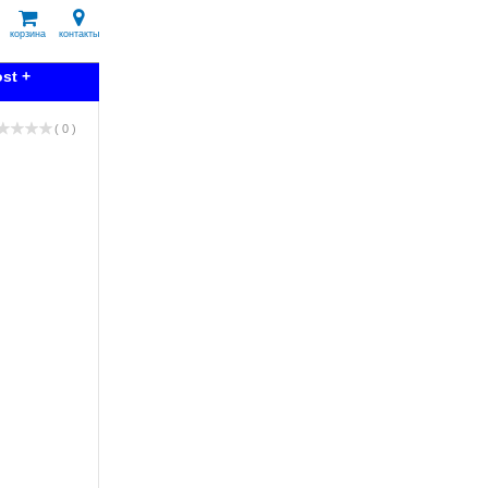
корзина
контакты
st +
( 0 )