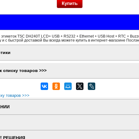
этикеток TSC DH240T LCD+ USB + RS232 + Ethernet + USB Host + RTC + Buzze
 и с быстрой доставкой Вы всегда можете купить в интернет-магазине Послэн
стики
к списку товаров >>>
ску товаров >>>
АНИИ
Е РЕШЕНИЯ