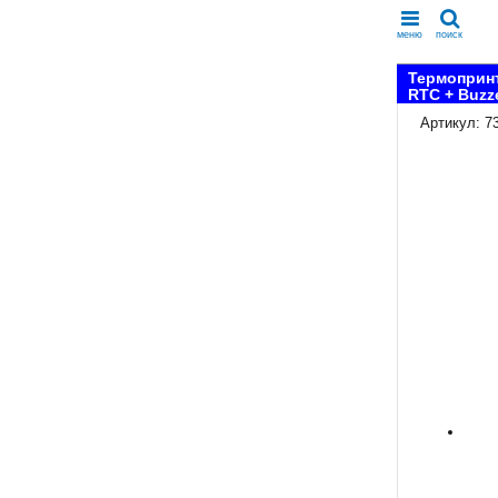
меню
поиск
Термопринт
RTC + Buzze
Артикул: 7