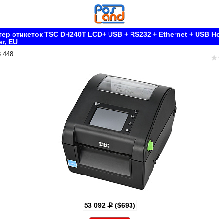
ер этикеток TSC DH240T LCD+ USB + RS232 + Ethernet + USB Ho
r, EU
3 448
53 092
($693)
p