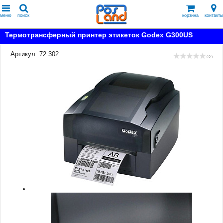
меню
поиск
корзина
контакты
Термотрансферный принтер этикеток Godex G300US
Артикул: 72 302
( 0 )