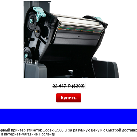
22 447
($293)
p
ный принтер этикеток Godex G500 U за разумную цену и с быстрой доставко
 в интернет-магазине Послэнд!