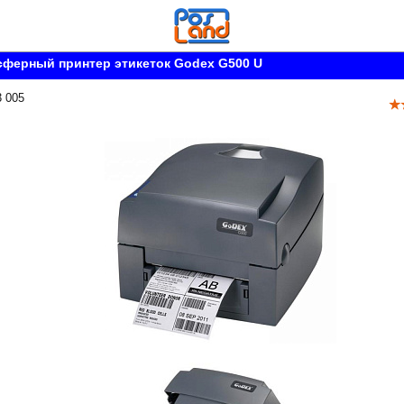
ферный принтер этикеток Godex G500 U
3 005