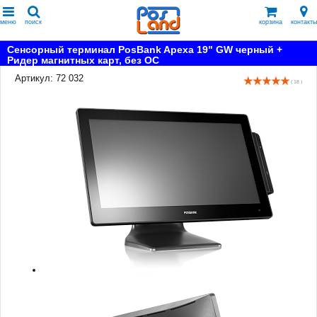
меню
поиск
корзина
контакты
Сенсорный терминал PosBank Apexa 19" GW черный +
Ридер магнитных карт, без ОС
Артикул: 72 032
( 18 )