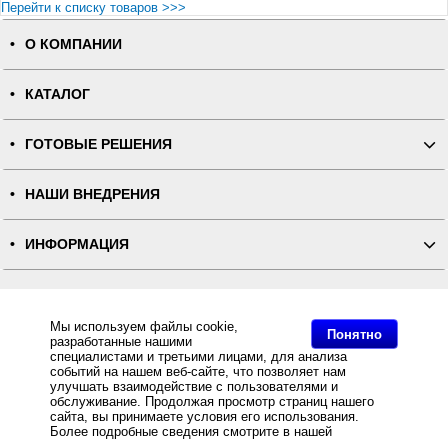
Перейти к списку товаров >>>
О КОМПАНИИ
КАТАЛОГ
ГОТОВЫЕ РЕШЕНИЯ
НАШИ ВНЕДРЕНИЯ
ИНФОРМАЦИЯ
КОНТАКТЫ
Мы используем файлы cookie,
Понятно
разработанные нашими
ПОЛНАЯ ВЕРСИЯ
специалистами и третьими лицами, для анализа
событий на нашем веб-сайте, что позволяет нам
улучшать взаимодействие с пользователями и
Интернет-магазин "ПОСЛЭНД" - торгового оборудования, оборудования для автоматизации общепита и
торговли, расходных материалов
обслуживание. Продолжая просмотр страниц нашего
Все права защищены, ООО "ПОСЛЭНД" © 2008-2026.
сайта, вы принимаете условия его использования.
Политика конфиденциальности
Основное: Сенсорный терминал PosBank Apexa 19" GW черный + Ридер магнитных карт, без ОС купить
Более подробные сведения смотрите в нашей
Политике
с доставкой по всей России, самовывоз из Москвы, Сенсорный терминал PosBank Apexa 19" GW
в отношении файлов Cookie
.