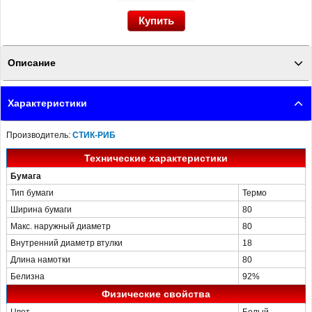
Описание
Чековая термолента 80x80x18 - характеристики и свойства посмотрите на
Характеристики
сайте ПОСЛЭНД
Производитель:
СТИК-РИБ
Технические характеристики
Бумага
Тип бумаги
Термо
Ширина бумаги
80
Макс. наружный диаметр
80
Внутренний диаметр втулки
18
Длина намотки
80
Белизна
92%
Физические свойства
Цвет
Белый