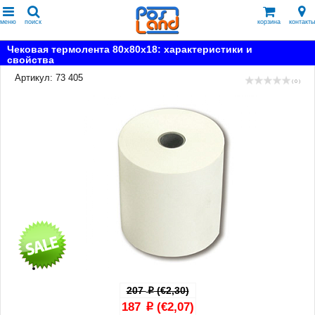
меню
поиск
корзина
контакты
Чековая термолента 80x80x18: характеристики и
свойства
Артикул: 73 405
( 0 )
207
(€2,30)
p
187
(€2,07)
p