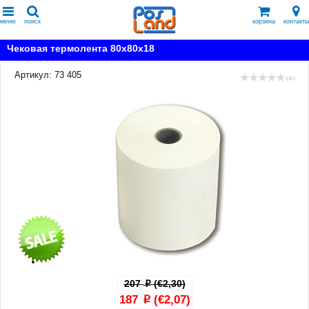
меню
поиск
корзина
контакты
Чековая термолента 80x80x18
Артикул: 73 405
( 0 )
207
(€2,30)
p
187
(€2,07)
p