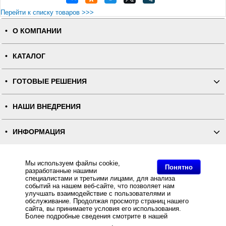
Перейти к списку товаров >>>
О КОМПАНИИ
КАТАЛОГ
ГОТОВЫЕ РЕШЕНИЯ
НАШИ ВНЕДРЕНИЯ
ИНФОРМАЦИЯ
КОНТАКТЫ
Мы используем файлы cookie,
Понятно
разработанные нашими
специалистами и третьими лицами, для анализа
ПОЛНАЯ ВЕРСИЯ
событий на нашем веб-сайте, что позволяет нам
улучшать взаимодействие с пользователями и
обслуживание. Продолжая просмотр страниц нашего
Интернет-магазин "ПОСЛЭНД" - торгового оборудования, оборудования для автоматизации общепита и
сайта, вы принимаете условия его использования.
торговли, расходных материалов
Все права защищены, ООО "ПОСЛЭНД" © 2008-2026.
Более подробные сведения смотрите в нашей
Политике
Политика конфиденциальности
в отношении файлов Cookie
.
Основное: Эвотор Смарт-терминал без ФН по низкой цене, Эвотор 5i Смарт-терминал с ФН 36 мес.,