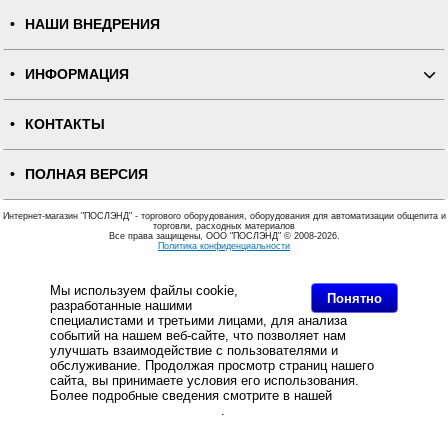
НАШИ ВНЕДРЕНИЯ
ИНФОРМАЦИЯ
КОНТАКТЫ
ПОЛНАЯ ВЕРСИЯ
Интернет-магазин "ПОСЛЭНД" - торгового оборудования, оборудования для автоматизации общепита и
торговли, расходных материалов
Все права защищены, ООО "ПОСЛЭНД" © 2008-2026.
Политика конфиденциальности
Основное: Производитель POS-оборудования: Эвотор, Принтеры этикеток TSC представляют собой
продукцию популярного бренда из Тайваня. Принтеры этикеток TSC отличаются высоким качеством
сборки, функциональностью и оптимальной ценой политикой. , Эвотор.
Мы используем файлы cookie,
Понятно
разработанные нашими
специалистами и третьими лицами, для анализа
событий на нашем веб-сайте, что позволяет нам
улучшать взаимодействие с пользователями и
обслуживание. Продолжая просмотр страниц нашего
сайта, вы принимаете условия его использования.
Более подробные сведения смотрите в нашей
Политике
в отношении файлов Cookie
.