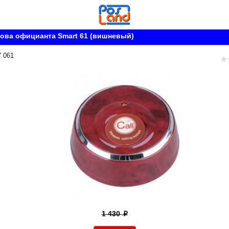
ова официанта Smart 61 (вишневый)
7 061
1 430
p