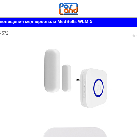
оповещения медперсонала MedBells WLM-5
5 572