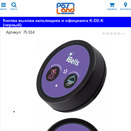
меню
поиск
корзина
контакты
Кнопка вызова кальянщика и официанта K-D2-K
(черный)
Артикул: 75 014
( 0 )