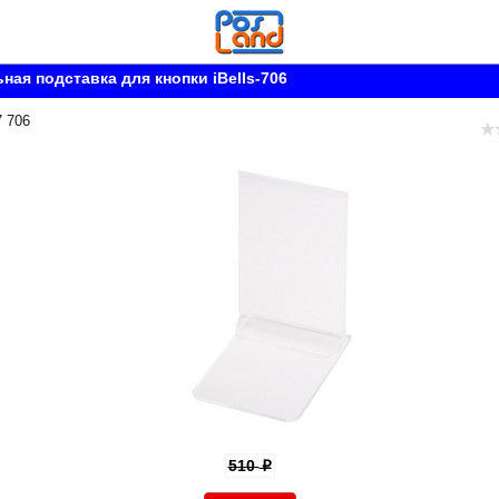
ная подставка для кнопки iBells-706
7 706
510
p