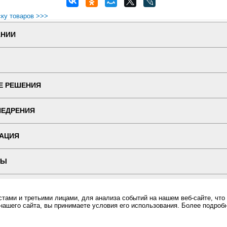
ску товаров >>>
АНИИ
Е РЕШЕНИЯ
НЕДРЕНИЯ
АЦИЯ
ТЫ
 ВЕРСИЯ
ами и третьими лицами, для анализа событий на нашем веб-сайте, что
нашего сайта, вы принимаете условия его использования. Более подроб
ин "ПОСЛЭНД" - торгового оборудования, оборудования для автоматизации общепита и торговли, расхо
Все права защищены, ООО "ПОСЛЭНД" © 2008-2026.
Политика конфиденциальности
 вишневая за разумную цену и с быстрой доставкой Вы всегда можете купить в интернет-магазине Послэ