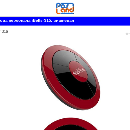
ова персонала iBells-315, вишневая
7 316