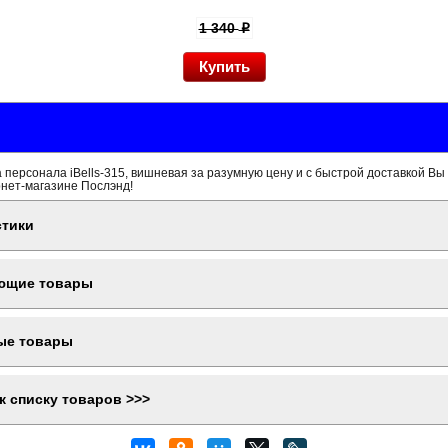
1 340
p
 персонала iBells-315, вишневая за разумную цену и с быстрой доставкой Вы
рнет-магазине Послэнд!
стики
ющие товары
ые товары
к списку товаров >>>