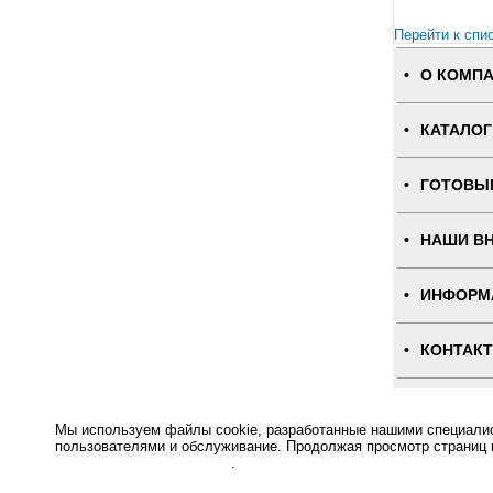
Перейти к спи
О КОМП
КАТАЛОГ
ГОТОВЫ
НАШИ В
ИНФОРМ
КОНТАК
ПОЛНАЯ
Мы используем файлы cookie, разработанные нашими специалист
пользователями и обслуживание. Продолжая просмотр страниц 
Интернет-магаз
отношении файлов Cookie
.
Основное: Кнопка вызова персонала iBells-315, вишневая купить, Кнопка вызова персонала iBells-315,