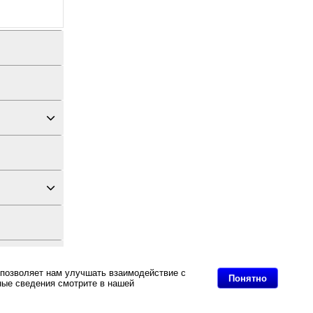
 позволяет нам улучшать взаимодействие с
Понятно
ные сведения смотрите в нашей
Политике в
дных материалов
нд!, Кнопка вызова персонала iBells-315, вишневая.