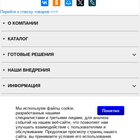
Перейти к списку товаров >>>
О КОМПАНИИ
КАТАЛОГ
ГОТОВЫЕ РЕШЕНИЯ
НАШИ ВНЕДРЕНИЯ
ИНФОРМАЦИЯ
КОНТАКТЫ
Мы используем файлы cookie,
Понятно
разработанные нашими
ПОЛНАЯ ВЕРСИЯ
специалистами и третьими лицами, для анализа
событий на нашем веб-сайте, что позволяет нам
улучшать взаимодействие с пользователями и
Интернет-магазин "ПОСЛЭНД" - торгового оборудования, оборудования для автоматизации общепита и
обслуживание. Продолжая просмотр страниц нашего
торговли, расходных материалов
сайта, вы принимаете условия его использования.
Все права защищены, ООО "ПОСЛЭНД" © 2008-2026.
Политика конфиденциальности