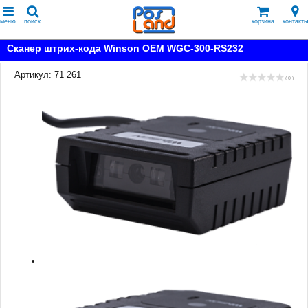
меню
поиск
корзина
контакты
Сканер штрих-кода Winson OEM WGC-300-RS232
Артикул: 71 261
( 0 )