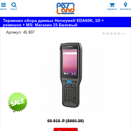
меню
поиск
корзина
контакты
Терминал сбора данных Honeywell EDA60K, 1D +
ремешок + MS: Магазин 15 Базовый
Артикул: 45 907
( 0 )
65 915
($860.38)
p