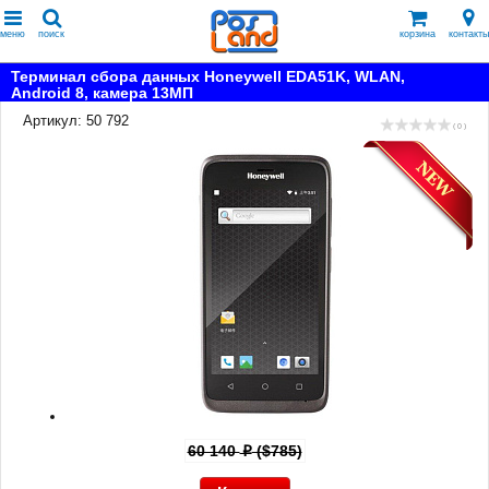
меню
поиск
корзина
контакты
Терминал сбора данных Honeywell EDA51K, WLAN,
Android 8, камера 13МП
Артикул: 50 792
( 0 )
60 140
($785)
p