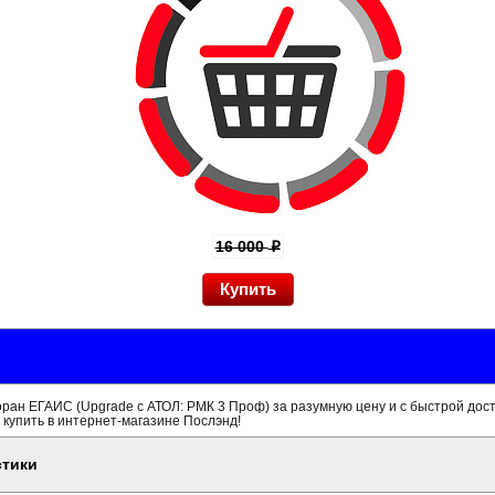
16 000
p
торан ЕГАИС (Upgrade с АТОЛ: РМК 3 Проф) за разумную цену и с быстрой дос
 купить в интернет-магазине Послэнд!
стики