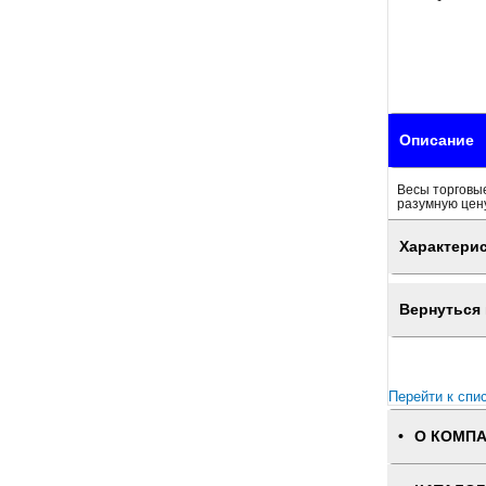
Описание
Весы торговые
разумную цену
Характери
Вернуться 
Перейти к спи
О КОМП