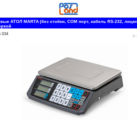
вые АТОЛ MARTA (без стойки, СОМ порт, кабель RS-232, лице
еркой
5 034