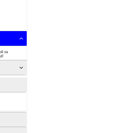
ой за
д!