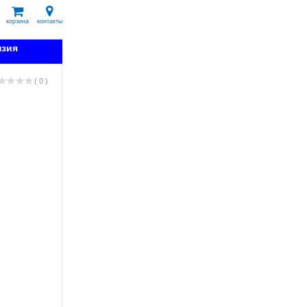
корзина
контакты
нзия
( 0 )