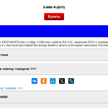
5 899
($77)
p
 АТОЛ MARTA (без стойки, СОМ порт, кабель RS-232, лицензия FDU) с поверк
 и с быстрой доставкой Вы всегда можете купить в интернет-магазине Послэн
стики
к списку товаров >>>
ску товаров >>>
АНИИ