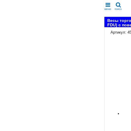
меню
поиск
Весы торго
FDU) с пов
Артикул: 4