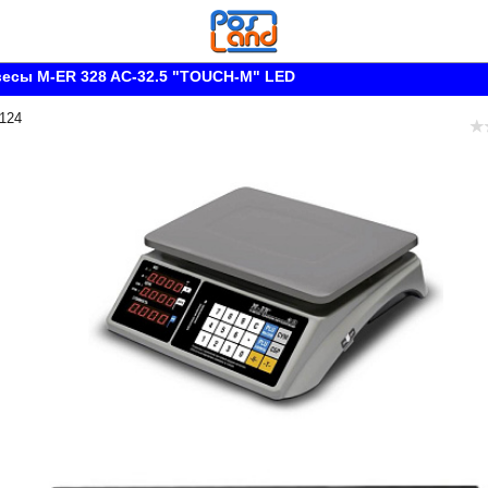
есы M-ER 328 AC-32.5 "TOUCH-M" LED
 124