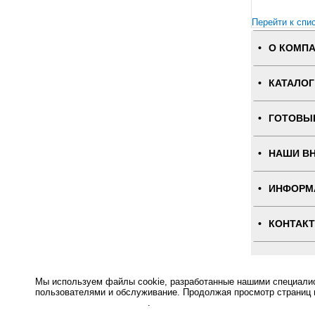
Перейти к спи
О КОМП
КАТАЛОГ
ГОТОВЫ
НАШИ В
ИНФОРМ
КОНТАК
ПОЛНАЯ
Мы используем файлы cookie, разработанные нашими специалист
Интернет-магаз
пользователями и обслуживание. Продолжая просмотр страниц 
отношении файлов Cookie
.
Основное: Торговые весы M-ER 328 AC-32.5 "TOUCH-M" LED купить с доставкой по всей России, сам