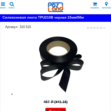
меню
поиск
корзина
контакты
Силиконовая лента TPU210B черная 15мм/50м
Артикул: 310 515
( 0 )
457
(¥41.18)
p