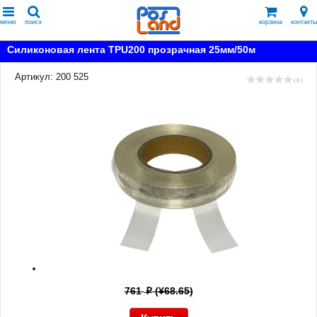
меню
поиск
корзина
контакты
Силиконовая лента TPU200 прозрачная 25мм/50м
Артикул: 200 525
( 0 )
761
(¥68.65)
p