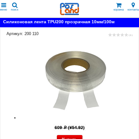
меню
поиск
корзина
контакты
Силиконовая лента TPU200 прозрачная 10мм/100м
Артикул: 200 110
( 0 )
609
(¥54.92)
p