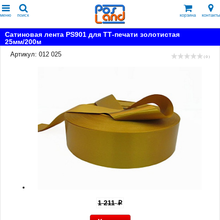
меню
поиск
корзина
контакты
Сатиновая лента PS901 для ТТ-печати золотистая
25мм/200м
Артикул: 012 025
( 0 )
1 211
p