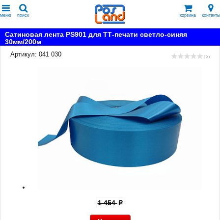
меню
поиск
корзина
контакты
Сатиновая лента PS901 для ТТ-печати светло-синяя
30мм/200м
Артикул: 041 030
( 0 )
1 454
p