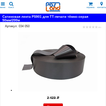
меню
поиск
корзина
контакты
Сатиновая лента PS901 для ТТ-печати тёмно-серая
50мм/200м
Артикул: 034 050
( 0 )
2 423
p