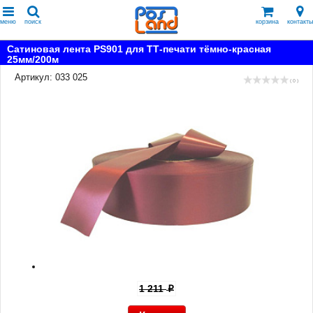
меню
поиск
корзина
контакты
Сатиновая лента PS901 для ТТ-печати тёмно-красная
25мм/200м
Артикул: 033 025
( 0 )
1 211
p