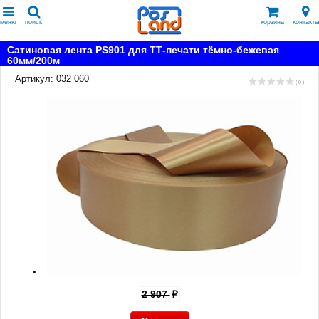
меню
поиск
корзина
контакты
Сатиновая лента PS901 для ТТ-печати тёмно-бежевая
60мм/200м
Артикул: 032 060
( 0 )
2 907
p