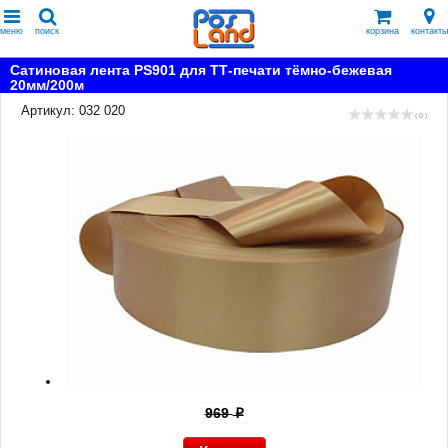
меню
поиск
корзина
контакты
Сатиновая лента PS901 для ТТ-печати тёмно-бежевая
20мм/200м
Артикул: 032 020
( 0 )
969
p