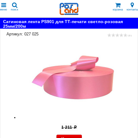
меню
поиск
корзина
контакты
Сатиновая лента PS901 для ТТ-печати светло-розовая
25мм/200м
Артикул: 027 025
( 0 )
1 211
p