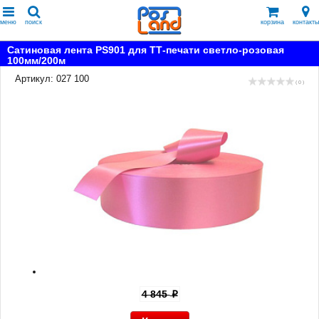
меню
поиск
корзина
контакты
Сатиновая лента PS901 для ТТ-печати светло-розовая
100мм/200м
Артикул: 027 100
( 0 )
4 845
p