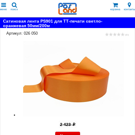
меню
поиск
корзина
контакты
Сатиновая лента PS901 для ТТ-печати светло-
оранжевая 50мм/200м
Артикул: 026 050
( 0 )
2 423
p