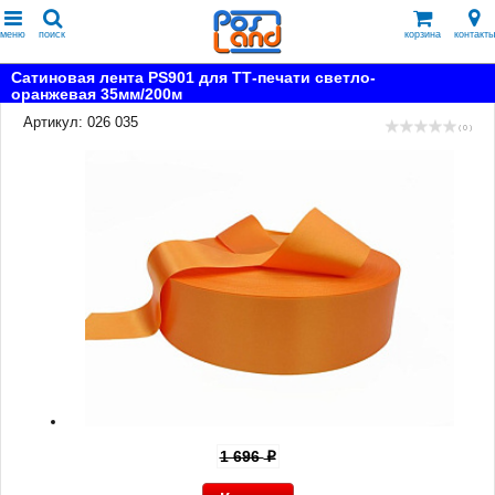
меню
поиск
корзина
контакты
Сатиновая лента PS901 для ТТ-печати светло-
оранжевая 35мм/200м
Артикул: 026 035
( 0 )
1 696
p